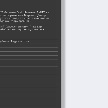
ИТ ба номи В.И. Никитин АМИТ ва
яи диссертатсияи Мирзоев Далер
сус аз маводи хомашёи мањаллии
ддаҳои ғайриорганикӣ.
Т (www.chemistry.tj) ва дар
.Айнї шинос шудан мумкин аст.
публики Таджикистан