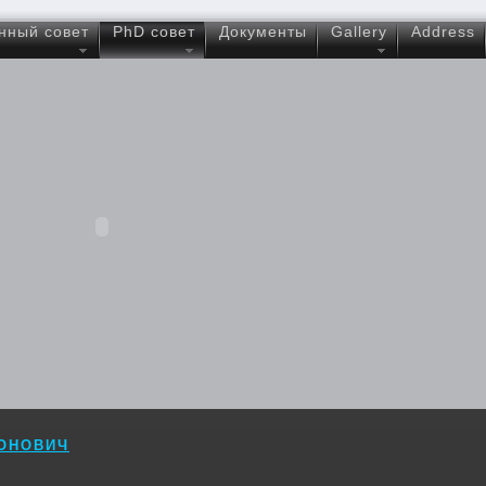
нный совет
PhD совет
Документы
Gallery
Address
ОНОВИЧ