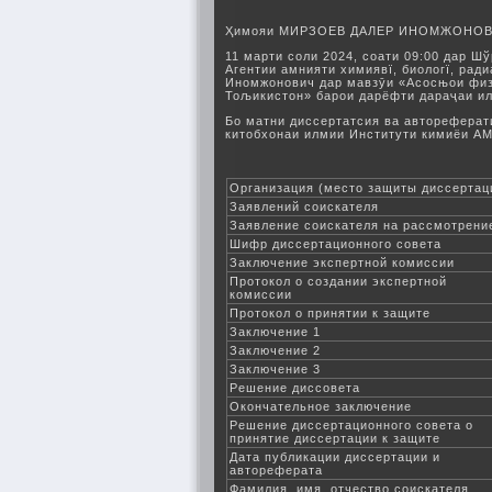
Ҳимояи МИРЗОЕВ ДАЛЕР ИНОМЖОНО
11 марти соли 2024, соати 09:00 дар 
Агентии амнияти химиявї, биологї, рад
Иномжонович дар мавзӯи «Асосњои физ
Тољикистон» барои дарёфти дараҷаи ил
Бо матни диссертатсия ва автореферати
китобхонаи илмии Институти кимиёи АМ
Организация (место защиты диссертац
Заявлений соискателя
Заявление соискателя на рассмотрени
Шифр диссертационного совета
Заключение экспертной комиссии
Протокол о создании экспертной
комиссии
Протокол о принятии к защите
Заключение 1
Заключение 2
Заключение 3
Решение диссовета
Окончательное заключение
Решение диссертационного совета о
принятие диссертации к защите
Дата публикации диссертации и
автореферата
Фамилия, имя, отчество соискателя