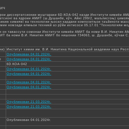
ВИЧ
Шўрои диссертатсионии муштараки 6D.КОА-042 назди Институти кимиёи АМ
иатсионї ва ядроии АМИТ (ш.Душанбе, кўч. Айнї 299/2, маљлисгоњ) ҳимо
икию химиявї ва технологии њосил кардани композитњои таъйиноти мах
мии номзади илмњои техникй аз рўйи ихтисоси 05.17.01 ‟Технологияи мо
 он тавассути сомонаи Институти кимиёи АМИТ ба номи В.И. Никитин АМИ
ИТ ба номи В.И. Никитин АМИТ бо нишонии 734063, ш. Душанбе, кўчаи С
ии)
Институт химии им. В.И. Никитина Национальной академии наук Рес
Опубликован 04.01.2024г.
е
Опубликован 04.01.2024г.
6D.КОА-042
Опубликован 04.01.2024г.
Опубликован 04.01.2024г.
Опубликован 04.01.2024г.
Опубликован 04.01.2024г.
Опубликован 21.03.2024г.
Опубликован 21.03.2024г.
Опубликован 04.01.2024г.