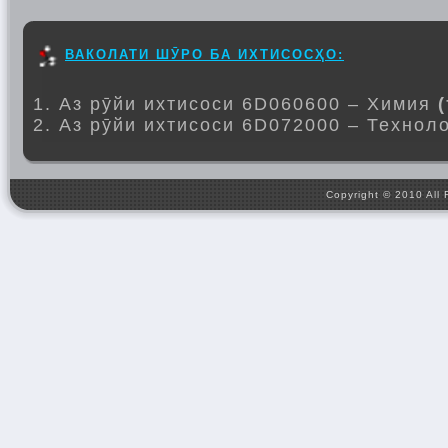
ВАКОЛАТИ ШӮРО БА ИХТИСОСҲО:
1. Аз рӯйи ихтисоси 6D060600 – Химия
2. Аз рӯйи ихтисоси 6D072000 – Технол
Copyright © 2010 All