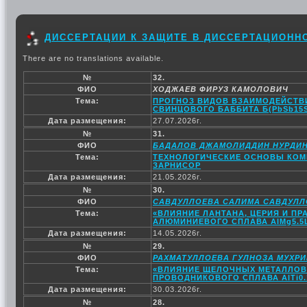
ДИССЕРТАЦИИ К ЗАЩИТЕ В ДИССЕРТАЦИОННОМ
There are no translations available.
№
32.
ФИО
ХОДЖАЕВ ФИРУЗ КАМОЛОВИЧ
Тема:
ПРОГНОЗ ВИДОВ ВЗАИМОДЕЙСТВ
СВИНЦОВОГО БАББИТА Б(PbSb1
Дата размещения:
27.07.2026г.
№
31.
ФИО
БАДАЛОВ ДЖАМОЛИДДИН НУРДИ
Тема:
ТЕХНОЛОГИЧЕСКИЕ ОСНОВЫ КОМ
ЗАРНИСОР
Дата размещения:
21.05.2026г.
№
30.
ФИО
САВДУЛЛОЕВА САЛИМА САВДУЛЛ
Тема:
«ВЛИЯНИЕ ЛАНТАНА, ЦЕРИЯ И П
АЛЮМИНИЕВОГО СПЛАВА AlMg5.5L
Дата размещения:
14.05.2026г.
№
29.
ФИО
РАХМАТУЛЛОЕВА ГУЛНОЗА МУХР
Тема:
«ВЛИЯНИЕ ЩЕЛОЧНЫХ МЕТАЛЛОВ
ПРОВОДНИКОВОГО СПЛАВА AlTi0.
Дата размещения:
30.03.2026г.
№
28.