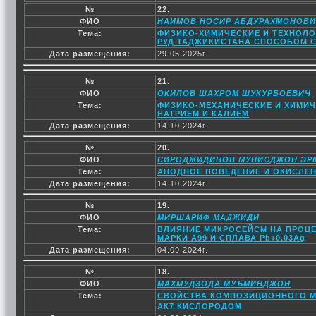
№
22.
ФИО
НАИМОВ НОСИР АБДУРАХМОНОВ
Тема:
ФИЗИКО-ХИМИЧЕСКИЕ И ТЕХНОЛ
РУД ТАДЖИКИСТАНА СПОСОБОМ 
Дата размещения:
29.05.2025г.
№
21.
ФИО
ОКИЛОВ ШАХРОМ ШУКУРБОЕВИЧ
Тема:
ФИЗИКО-МЕХАНИЧЕСКИЕ И ХИМИЧ
НАТРИЕМ И КАЛИЕМ
Дата размещения:
14.10.2024г.
№
20.
ФИО
СИРОДЖИДИНОВ МУНИСДЖОН ЭР
Тема:
АНОДНОЕ ПОВЕДЕНИЕ И ОКИСЛЕНИ
Дата размещения:
14.10.2024г.
№
19.
ФИО
МИРШАРИФ МАДЖИДИ
Тема:
ВЛИЯНИЕ МИКРОСЕЙСМ НА ПРОЦ
МАРКИ А99 И СПЛАВА Pb+0.03Ag
Дата размещения:
04.09.2024г.
№
18.
ФИО
МАХМУДЗОДА МУЪМИНДЖОН
Тема:
СВОЙСТВА КОМПОЗИЦИОННОГО МА
АК7 КИСЛОРОДОМ