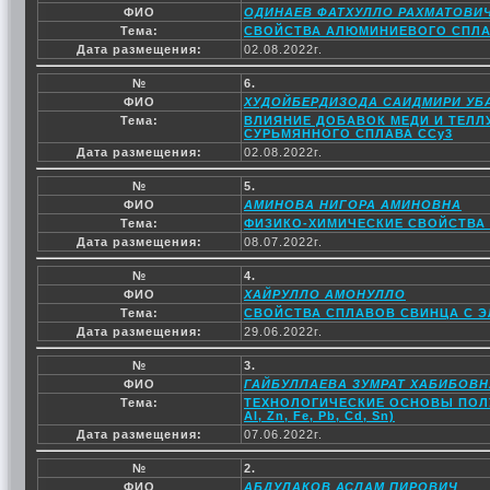
ФИО
ОДИНАЕВ ФАТХУЛЛО РАХМАТОВИ
Тема:
СВОЙСТВА АЛЮМИНИЕВОГО СПЛАВ
Дата размещения:
02.08.2022г.
№
6.
ФИО
ХУДОЙБЕРДИЗОДА САИДМИРИ УБ
Тема:
ВЛИЯНИЕ ДОБАВОК МЕДИ И ТЕЛЛ
СУРЬМЯННОГО СПЛАВА ССу3
Дата размещения:
02.08.2022г.
№
5.
ФИО
АМИНОВА НИГОРА АМИНОВНА
Тема:
ФИЗИКО-ХИМИЧЕСКИЕ СВОЙСТВА 
Дата размещения:
08.07.2022г.
№
4.
ФИО
ХАЙРУЛЛО АМОНУЛЛО
Тема:
СВОЙСТВА СПЛАВОВ СВИНЦА С Э
Дата размещения:
29.06.2022г.
№
3.
ФИО
ГАЙБУЛЛАЕВА ЗУМРАТ ХАБИБОВН
Тема:
ТЕХНОЛОГИЧЕСКИЕ ОСНОВЫ ПОЛУ
Al, Zn, Fe, Pb, Cd, Sn)
Дата размещения:
07.06.2022г.
№
2.
ФИО
АБДУЛАКОВ АСЛАМ ПИРОВИЧ