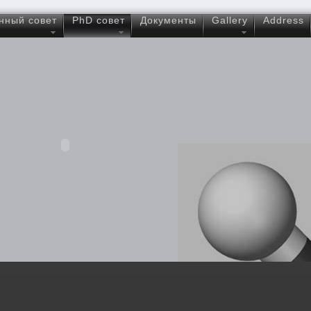
нный совет
PhD совет
Документы
Gallery
Address