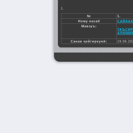
1.
№
1.
Ному насаб
САЙДАҲ
Мавзуъ:
ТАЪСИР
АЛЮМИН
Санаи ҷойгиркунӣ:
19.06.20