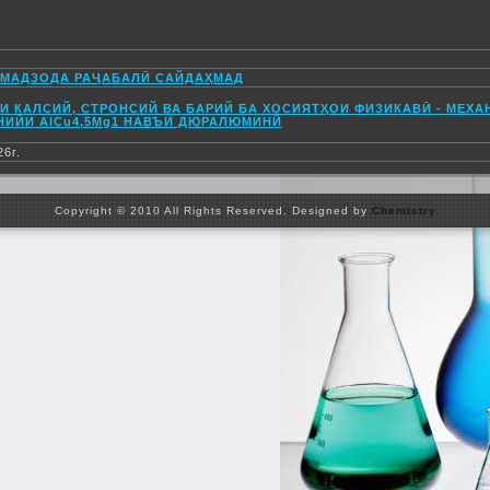
МАДЗОДА РАҶАБАЛӢ САЙДАҲМАД
И КАЛСИЙ, СТРОНСИЙ ВА БАРИЙ БА ХОСИЯТҲОИ ФИЗИКАВӢ - МЕХА
ИЙИ AlCu4,5Mg1 НАВЪИ ДЮРАЛЮМИНӢ
26г.
Copyright © 2010 All Rights Reserved. Designed by
Chemistry