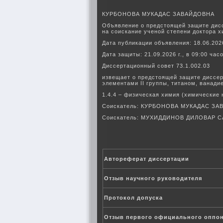
КУРБОНОВА МУКАДАС ЗАВАЙДОВНА
Объявление о предстоящей защите дис
на соискание ученой степени доктора 
Дата публикации объявления: 18.06.2026
Дата защиты: 21.09.2026 г., в 09:00 час
Диссертационный совет 73.1.002.03
извещает о предстоящей защите диссер
элементами II группы, титаном, ванади
1.4.4 – физическая химия (химические 
Соискатель: КУРБОНОВА МУКАДАС З
Соискатель: МУХИДДИНОВ ДИЛОВАР 
Автореферат диссертации
Отзыв научного руководителя
Протокол допуска
Отзыв первого официального оппо