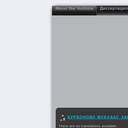
About the Institute
Диссертацио
КУРБОНОВА МУКАДАС З
There are no translations available.