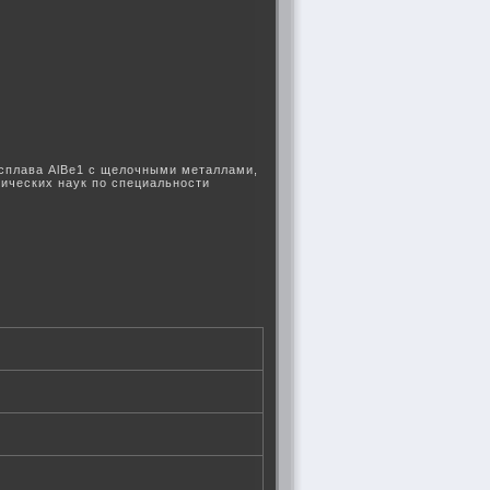
 сплава АlBe1 с щелочными металлами,
мических наук по специальности