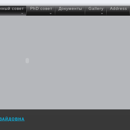
нный совет
PhD совет
Документы
Gallery
Address
АВАЙДОВНА