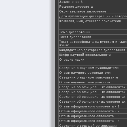
Заключение 3
Решение диссовета
Окончательное заключение
Дата публикации диссертации и автор
Фамилия, имя, отчество соискателя
Тема диссертации
Текст диссертации
Текст автореферата на русском и тад
языке
Кандидатская/докторская диссертация
Шифр научной специальности
Отрасль науки
Сведения о научном руководителе
Отзыв научного руководителя
Сведения о научном консультанте
Отзыв научного консультанта
Сведения об официальных оппонентах
Сведения об официальных оппонентах
Сведения об официальных оппонентах
Сведения об официальных оппонентах
Отзыв официального оппонента - 1
Отзыв официального оппонента - 2
Отзыв официального оппонента - 3
Отзыв официального оппонента - 4
Сведения о ведущей организации