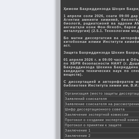
Ҳимояи Баҳриддинзода Шоҳин Баҳр
1 апрели соли 2026, соати 09:00 д
Агентии амнияти химиявӣ, биологӣ
биологӣ, радиатсионӣ ва ядроии А
ангиштҳои кони Фон-Яғноб», барои 
металлургия) (2.5.1. Технологияи мо
Бо матни диссертатсия ва авторефе
китобхонаи илмии Институти кимиёи
аст.
Защита Бахриддинзода Шохин Бахри
01 апреля 2026 г. в 09:00 часов в 
по ХБРЯ безопасности НАНТ (г. Душа
Бахриддинзода Шохина Бахриддина 
кандидата технических наук по спе
веществ).
С диссертацией и авторефератом мо
библиотеке Института химии им. В.И.
Организация (место защиты диссертац
Заявлений соискателя
Заявление соискателя на рассмотрени
Шифр диссертационного совета
Заключение экспертной комиссии
Протокол о создании экспертной коми
Протокол о принятии к защите
Заключение 1
Заключение 2