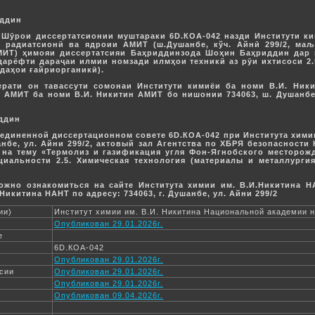
иддин
ар Шӯрои диссертатсионии муштараки 6D.КОА-042 назди Институти к
, радиатсионӣ ва ядроии АМИТ (ш.Душанбе, кўч. Айнӣ 299/2, ма
МИТ) ҳимояи диссертатсияи Баҳриддинзода Шоҳин Баҳриддин дар 
дарёфти дараҷаи илмии номзади илмҳои техникӣ аз рӯи ихтисоси 2.
ддаҳои ғайриорганикӣ).
рати он тавассути сомонаи Институти кимиёи ба номи В.И. Никит
 АМИТ ба номи В.И. Никитин АМИТ бо нишонии 734063, ш. Душанбе
ддин
Объединенной диссертационном совете 6D.КОА-042 при Института хими
нбе, ул. Айни 299/2, актовый зал Агентства по ХБРЯ безопасности
на тему «Термолиз и газификация угля Фон-Ягнобского месторожд
циальности 2.5. Химическая технология (материалы и металлургия)
жно ознакомиться на сайте Института химии им. В.И.Никитина НА
Никитина НАНТ по адресу: 734063, г. Душанбе, ул. Айни 299/2
ии)
Институт химии им. В.И. Никитина Национальной академии 
Опубликован 29.01.2026г.
е
6D.КОА-042
Опубликован 29.01.2026г.
ссии
Опубликован 29.01.2026г.
Опубликован 29.01.2026г.
Опубликован 09.04.2026г.