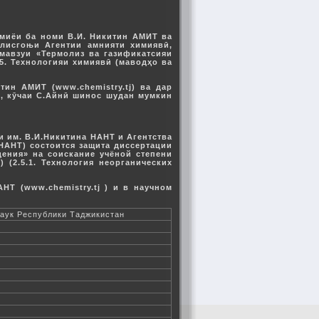
имиёи ба номи В.И. Никитин АМИТ ва
љлисгоњи Агентии амнияти химиявӣ,
мавзуи «Термолиз ва газификатсияи
5. Технологияи химиявӣ (маводҳо ва
ин АМИТ (www.chemistry.tj) ва дар
, кӯчаи С.Айнӣ шинос шудан мумкин
и им. В.И.Никитина НАНТ и Агентства
 НАНТ) состоится защита диссертации
ения» на соискание учёной степени
 (2.5.1. Технология неорганических
НТ (www.chemistry.tj ) и в научном
наук Республики Таджикистан