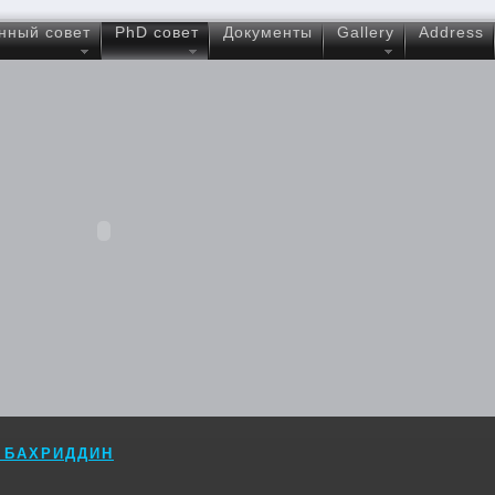
нный совет
PhD совет
Документы
Gallery
Address
 БАХРИДДИН