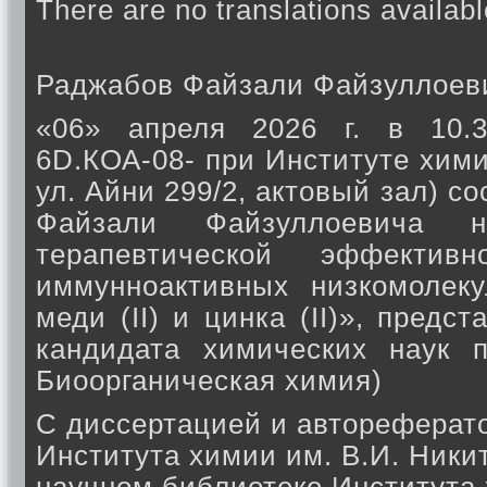
There are no translations availabl
Раджабов Файзали Файзуллоев
«06» апреля 2026 г. в 10.
6D.КОА-08- при Институте хими
ул. Айни 299/2, актовый зал) 
Файзали Файзуллоевича н
терапевтической эффектив
иммунноактивных низкомолек
меди (II) и цинка (II)», пред
кандидата химических наук п
Биоорганическая химия)
С диссертацией и автореферат
Института химии им. В.И. Никит