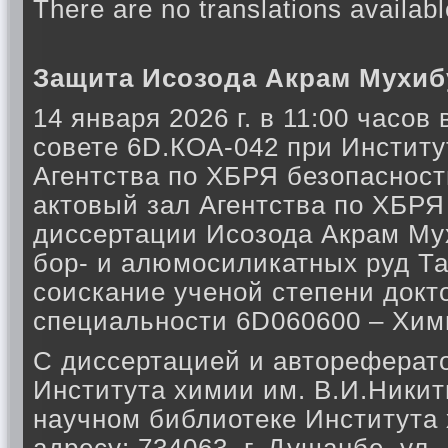
There are no translations availabl
Защита Исозода Акрам Мухи
14 января 2026 г. в 11:00 часо
совете 6D.КОА-042 при Инстит
Агентства по ХБРЯ безопасност
актовый зал Агентства по ХБРЯ
диссертации Исозода Акрам Му
бор- и алюмосиликатных руд Та
соискание ученой степени докт
специальности 6D060600 – Хими
С диссертацией и автореферат
Института химии им. В.И.Никити
научном библиотеке Института