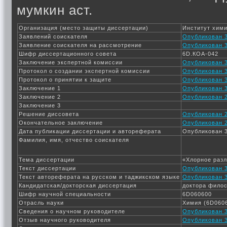
мумкин аст.
Организация (место защиты диссертации)
Институт хими
Заявлений соискателя
Опубликован 3
Заявление соискателя на рассмотрение
Опубликован 3
Шифр диссертационного совета
6D.КОА-042
Заключение экспертной комиссии
Опубликован 3
Протокол о создании экспертной комиссии
Опубликован 3
Протокол о принятии к защите
Опубликован 3
Заключение 1
Опубликован 3
Заключение 2
Опубликован 2
Заключение 3
Решение диссовета
Опубликован 2
Окончательное заключение
Опубликован 2
Дата публикации диссертации и автореферата
Опубликован 3
Фамилия, имя, отчество соискателя
Тема диссертации
«Хлорное разл
Текст диссертации
Опубликован 3
Текст автореферата на русском и таджикском языке
Опубликован 3
Кандидатская/докторская диссертация
доктора фило
Шифр научной специальности
6D060600
Отрасль науки
Химия (6D0606
Сведения о научном руководителе
Опубликован 3
Отзыв научного руководителя
Опубликован 3