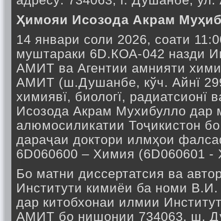
адресу: 734063, г. Душанбе, ул.
Ҳимояи Исозода Акрам Муҳи
14 январи соли 2026, соати 11
муштараки 6D.КОА-042 назди И
АМИТ ва Агентии амнияти химия
АМИТ (ш.Душанбе, кўч. Айнї 2
химиявї, биологї, радиатсионї
Исозода Акрам Мухибулло дар 
алюмосиликатии Тоҷикистон бо
дараҷаи доктори илмҳои фалсаф
6D060600 – Химия (6D060601 - 
Бо матни диссертатсия ва авто
Институти кимиёи ба номи В.И. 
дар китобхонаи илмии Институ
АМИТ бо нишонии 734063, ш. Д