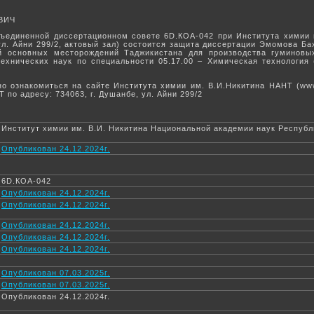
ВИЧ
Объединенной диссертационном совете 6D.КОА-042 при Института химии 
л. Айни 299/2, актовый зал) состоится защита диссертации Эмомова Б
й основных месторождений Таджикистана для производства гуминовых
ехнических наук по специальности 05.17.00 – Химическая технология 
 ознакомиться на сайте Института химии им. В.И.Никитина НАНТ (www.
 по адресу: 734063, г. Душанбе, ул. Айни 299/2
Институт химии им. В.И. Никитина Национальной академии наук Респуб
Опубликован 24.12.2024г.
6D.КОА-042
Опубликован 24.12.2024г.
Опубликован 24.12.2024г.
Опубликован 24.12.2024г.
Опубликован 24.12.2024г.
Опубликован 24.12.2024г.
Опубликован 07.03.2025г.
Опубликован 07.03.2025г.
Опубликован 24.12.2024г.