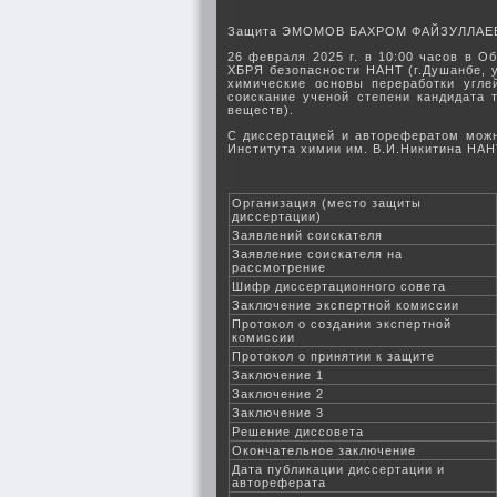
Защита ЭМОМОВ БАХРОМ ФАЙЗУЛЛАЕ
26 февраля 2025 г. в 10:00 часов в 
ХБРЯ безопасности НАНТ (г.Душанбе, у
химические основы переработки угле
соискание ученой степени кандидата т
веществ).
С диссертацией и авторефератом можно
Института химии им. В.И.Никитина НАНТ
Организация (место защиты
диссертации)
Заявлений соискателя
Заявление соискателя на
рассмотрение
Шифр диссертационного совета
Заключение экспертной комиссии
Протокол о создании экспертной
комиссии
Протокол о принятии к защите
Заключение 1
Заключение 2
Заключение 3
Решение диссовета
Окончательное заключение
Дата публикации диссертации и
автореферата