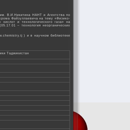
им. В.И.Никитина НАНТ и Агентства по
ахрома Файзуллаевича на тему «Физико-
 кислот и технологического газа» на
(05.17.01 – технология неорганических
chemistry.tj ) и в научном библиотеке
лики Таджикистан