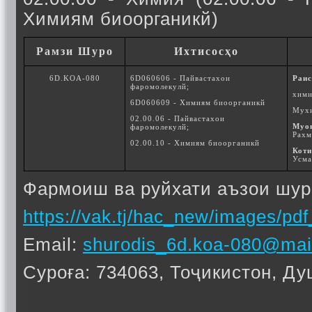
Химиям биоорганикй)
Рамзи Шуро
Ихтисосҳо
6D.KOA-080
6D060606 - Пайвастахои
Раи
фаромолекулй;
хим
6D060609 - Химиям биоорганикй
Мух
02.00.06 - Пайвастахои
М
уо
фаромолекулй;
Рахм
02.00.10 - Химиям биоорганикй
Коти
Усма
Фармоиш ва руйхати аъзои шур
https://vak.tj/hac_new/images/p
Email:
shurodis_6d.koa-080@mail
Суроға: 734063, Тоҷикистон, Ду