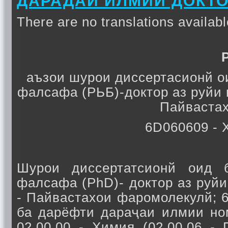
ДАРАДАИ ИЛМИИ ДОКТО
There are no translations availabl
аъзои шурои диссертасионй о
фалсафа (РЬБ)-доктор аз руйи 
Пайвастах
6D060609 - 
Шурои диссертатсионй оид 
фалсафа (PhD)- доктор аз руй
- Пайвастахои фаромолекулй; 
ба дарёфти дараҷаи илмии но
02.00.00 - Химия (02.00.06 -