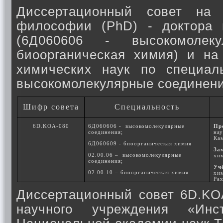
Диссертационный совет на 
философии (PhD) - доктора 
(6Д060606 - высокомолек
биоорганическая химия) и на
химических наук по специаль
высокомолекулярные соединения
Шифр совета
Специальность
6D.KOA-080
6Д060606 - высокомолекулярные
Пр
соединения;
на
Ка
6Д060609 - биоорганическая химия
За
02.00.06 – высокомолекулярные
хи
соединения;
Уч
02.00.10 – биоорганическая химия
хи
Ра
Диссертационный совет 6D.KOA
научного учреждения «Ин