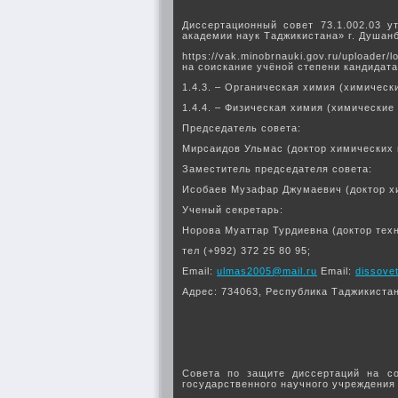
Диссертационный совет 73.1.002.03 у
академии наук Таджикистана» г. Душан
https://vak.minobrnauki.gov.ru/upload
на соискание учёной степени кандидата
1.4.3. – Органическая химия (химически
1.4.4. – Физическая химия (химические 
Председатель совета:
Мирсаидов Ульмас (доктор химических 
Заместитель председателя совета:
Исобаев Музафар Джумаевич (доктор х
Ученый секретарь:
Норова Муаттар Турдиевна (доктор техн
тел (+992) 372 25 80 95;
Email:
ulmas2005@mail.ru
Email:
dissovet
Адрес: 734063, Республика Таджикистан,
Совета по защите диссертаций на со
государственного научного учреждения