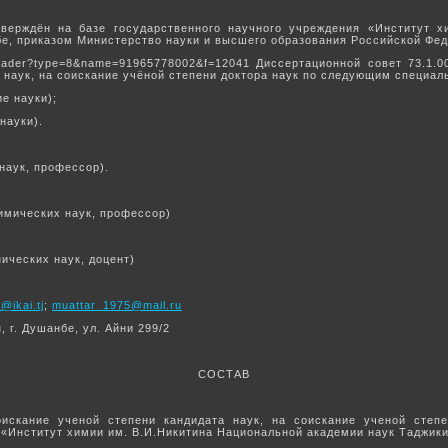
тверждён на базе государственного научного учреждения «Институт 
бе, приказом Министерство науки и высшего образования Российской Феде
er/loader?type=8&name=91965778002&f=12041 Диссертационной совет 73.1
 наук, на соискание учёной степени доктора наук по следующим специал
е науки);
науки).
наук, профессор).
имических наук, профессор)
ических наук, доцент)
@ikai.tj
;
muattar_1975@mail.ru
 г. Душанбе, ул. Айни 299/2
СОСТАВ
искание ученой степени кандидата наук, на соискание ученой степен
 «Институт химии им. В.И.Никитина Национальной академии наук Таджик