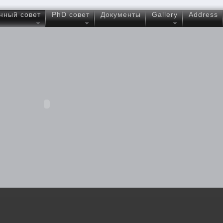
нный совет
PhD совет
Документы
Gallery
Address