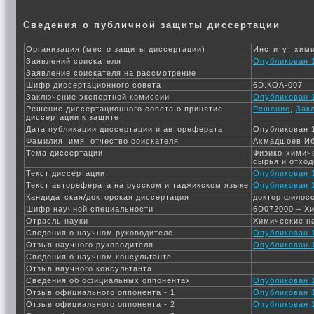
Сведения о публичной защиты диссертации
Организация (место защиты диссертации)
Институт хими
Заявлений соискателя
Опубликован 1
Заявление соискателя на рассмотрение
Шифр диссертационного совета
6D.КОА-007
Заключение экспертной комиссии
Опубликован 1
Решение диссертационного совета о принятие
Решение
,
Зак
диссертации к защите
Дата публикации диссертации и автореферата
Опубликован 1
Фамилия, имя, отчество соискателя
Ахмадшоев И
Тема диссертации
Физико-химиче
сырья и отход
Текст диссертации
Опубликован 1
Текст автореферата на русском и таджикском языке
Опубликован 1
Кандидатская/докторская диссертация
доктор филосо
Шифр научной специальности
6D072000 – Х
Отрасль науки
Химические н
Сведения о научном руководителе
Опубликован 1
Отзыв научного руководителя
Опубликован 1
Сведения о научном консультанте
Отзыв научного консультанта
Сведения об официальных оппонентах
Опубликован 1
Отзыв официального оппонента - 1
Опубликован 1
Отзыв официального оппонента - 2
Опубликован 1