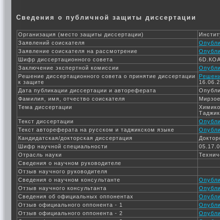
Сведения о публичной защиты диссертации
Организация (место защиты диссертации)
Инстит
Заявлений соискателя
Опубли
Заявление соискателя на рассмотрение
Опубли
Шифр диссертационного совета
6D.КОА
Заключение экспертной комиссии
Опубли
Решение диссертационного совета о принятие диссертации
Решен
к защите
16.06.2
Дата публикации диссертации и автореферата
Опубли
Фамилия, имя, отчество соискателя
Мирзое
Тема диссертации
Химико
Таджик
Текст диссертации
Опубли
Текст автореферата на русском и таджикском языке
Опубли
Кандидатская/докторская диссертация
Доктор
Шифр научной специальности
05.17.
Отрасль науки
Технич
Сведения о научном руководителе
Отзыв научного руководителя
Сведения о научном консультанте
Опубли
Отзыв научного консультанта
Опубли
Сведения об официальных оппонентах
Опубли
Отзыв официального оппонента - 1
Опубли
Отзыв официального оппонента - 2
Опубли