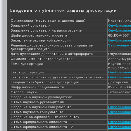
Сведения о публичной защиты диссертации
Организация (место защиты диссертации)
Институт хи
Заявлений соискателя
Опубликован 
Заявление соискателя на рассмотрение
Опубликован 
Шифр диссертационного совета
6D.КОА-007
Заключение экспертной комиссии
Опубликован 
Решение диссертационного совета о принятие
Заключение 
диссертации к защите
Дата публикации диссертации и автореферата
Опубликован 
Фамилия, имя, отчество соискателя
Асрори Муро
Тема диссертации
Научно-прак
в производс
Текст диссертации
Опубликован 
Текст автореферата на русском и таджикском языке
Опубликован 
Кандидатская/докторская диссертация
Докторская
Шифр научной специальности
05.02.01 – 
Отрасль науки
Технические
Сведения о научном руководителе
Отзыв научного руководителя
Сведения о научном консультанте
Опубликован 
Отзыв научного консультанта
Опубликован 
Сведения об официальных оппонентах
Отзыв официального оппонента - 1
Опубликован 
Отзыв официального оппонента - 2
Опубликован 