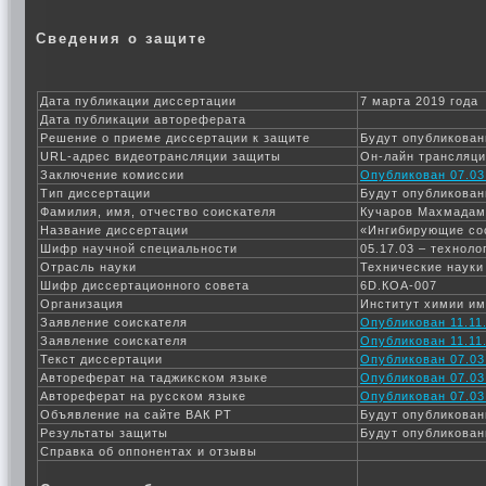
Сведения о защите
Дата публикации диссертации
7 марта 2019 года
Дата публикации автореферата
Решение о приеме диссертации к защите
Будут опубликован
URL-адрес видеотрансляции защиты
Он-лайн трансляц
Заключение комиссии
Опубликован 07.03
Тип диссертации
Будут опубликован
Фамилия, имя, отчество соискателя
Кучаров Махмадам
Название диссертации
«Ингибирующие сос
Шифр научной специальности
05.17.03 – технол
Отрасль науки
Технические науки
Шифр диссертационного совета
6D.КОА-007
Организация
Институт химии им
Заявление соискателя
Опубликован 11.11.
Заявление соискателя
Опубликован 11.11.
Текст диссертации
Опубликован 07.03
Автореферат на таджикском языке
Опубликован 07.03
Автореферат на русском языке
Опубликован 07.03
Объявление на сайте ВАК РТ
Будут опубликован
Результаты защиты
Будут опубликован
Справка об оппонентах и отзывы