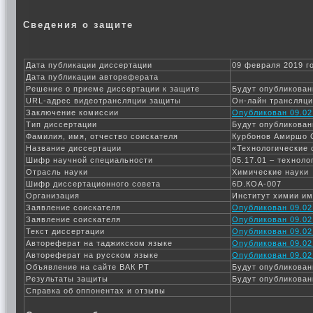
Сведения о защите
Дата публикации диссертации
09 февраля 2019 г
Дата публикации автореферата
Решение о приеме диссертации к защите
Будут опубликован
URL-адрес видеотрансляции защиты
Он-лайн трансляц
Заключение комиссии
Опубликован 09.02
Тип диссертации
Будут опубликован
Фамилия, имя, отчество соискателя
Курбонов Амиршо 
Название диссертации
«Технологические 
Шифр научной специальности
05.17.01 – технол
Отрасль науки
Химические науки
Шифр диссертационного совета
6D.КОА-007
Организация
Институт химии им
Заявление соискателя
Опубликован 09.02
Заявление соискателя
Опубликован 09.02
Текст диссертации
Опубликован 09.02
Автореферат на таджикском языке
Опубликован 09.02
Автореферат на русском языке
Опубликован 09.02
Объявление на сайте ВАК РТ
Будут опубликован
Результаты защиты
Будут опубликован
Справка об оппонентах и отзывы