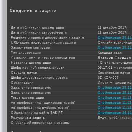
Сведения о защите
Дата публикации диссертации
11 декабря 2017г.
Дата публикации автореферата
11 декабря 2017г.
Решение о приеме диссертации к защите
Опубликован 25.12
URL-адрес видеотрансляции защиты
Он-лайн трансляц
Заключение комиссии
Опубликован 25.12
Тип диссертации
Кандидатская
Фамилия, имя, отчество соискателя
Назаров Фаридун
Название диссертации
«Спекательно-щело
Шифр научной специальности
05.17.01 – технол
Отрасль науки
Химические науки
Шифр диссертационного совета
6D.КОА-007
Организация
Институт химии им
Заявление соискателя
Опубликован 25.12
Заявление соискателя
Опубликован 25.12
Текст диссертации
Опубликован 11.12.
Автореферат (на таджикском языке)
Опубликован 11.12.
Автореферат (на русском языке)
Опубликован 11.12.
Объявление на сайте ВАК РТ
Опубликован 26.12
Результаты защиты
Будут опубликован
Справка об оппонентах и отзывы