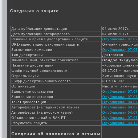
Сведения о защите
Дата публикации диссертации
04 июля 2017г.
Дата публикации автореферата
04 июля 2017г.
Решение о приеме диссертации к защите
Опубликован 07.07
URL-адрес видеотрансляции защиты
Он-лайн трансляц
Заключение комиссии
Опубликован 07.07
Тип диссертации
Докторская
Фамилия, имя, отчество соискателя
Обидов Зиёдулло
Название диссертации
«Коррозия цинк-ал
Шифр научной специальности
05.17.03 – технол
Отрасль науки
Химические науки
Шифр диссертационного совета
6D.КОА-007
Организация
Институт химии им
Заявление соискателя
Опубликован 07.07
Заявление соискателя
Опубликован 07.07
Текст диссертации
Опубликован 04.07
Автореферат (на таджикском языке)
Опубликован 04.07
Автореферат (на русском языке)
Опубликован 04.07
Объявление на сайте ВАК РТ
Опубликован 07.07
Результаты защиты
Опубликован 03.11.
Сведения об оппонентах и отзывы