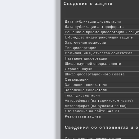
Сведения о защите
Дата публикации диссертации
Дата публикации автореферата
Решение о приеме диссертации к защи
URL-адрес видеотрансляции защиты
Заключение комиссии
Тип диссертации
Фамилия, имя, отчество соискателя
Название диссертации
Шифр научной специальности
Отрасль науки
Шифр диссертационного совета
Организация
Заявление соискателя
Заявление соискателя
Текст диссертации
Автореферат (на таджикском языке)
Автореферат (на русском языке)
Объявление на сайте ВАК РТ
Результаты защиты
Сведения об оппонентах и 
Отзыв научного руководителя