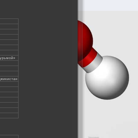
сурьмой»
джикистан