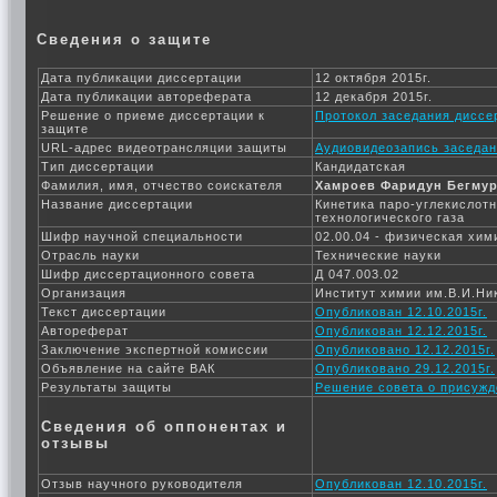
Сведения о защите
Дата публикации диссертации
12 октября 2015г.
Дата публикации автореферата
12 декабря 2015г.
Решение о приеме диссертации к
Протокол заседания диссе
защите
URL-адрес видеотрансляции защиты
Аудиовидеозапись заседан
Тип диссертации
Кандидатская
Фамилия, имя, отчество соискателя
Хамроев Фаридун Бегму
Название диссертации
Кинетика паро-углекислот
технологического газа
Шифр научной специальности
02.00.04 - физическая хим
Отрасль науки
Технические науки
Шифр диссертационного совета
Д 047.003.02
Организация
Институт химии им.В.И.Ни
Текст диссертации
Опубликован 12.10.2015г.
Автореферат
Опубликован 12.12.2015г.
Заключение экспертной комиссии
Опубликовано 12.12.2015г.
Объявление на сайте ВАК
Опубликовано 29.12.2015г.
Результаты защиты
Решение совета о присужд
Сведения об оппонентах и
отзывы
Отзыв научного руководителя
Опубликован 12.10.2015г.