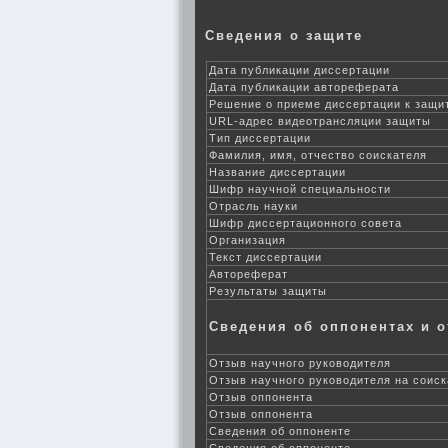
Сведения о защите
Дата публикации диссертации
Дата публикации автореферата
Решение о приеме диссертации к защи
URL-адрес видеотрансляции защиты
Тип диссертации
Фамилия, имя, отчество соискателя
Название диссертации
Шифр научной специальности
Отрасль науки
Шифр диссертационного совета
Организация
Текст диссертации
Автореферат
Результаты защиты
Сведения об оппонентах и 
Отзыв научного руководителя
Отзыв научного руководителя на соиск
Отзыв оппонента
Отзыв оппонента
Сведения об оппоненте
Сведения об оппоненте