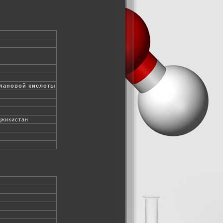
олановой кислоты
джикистан