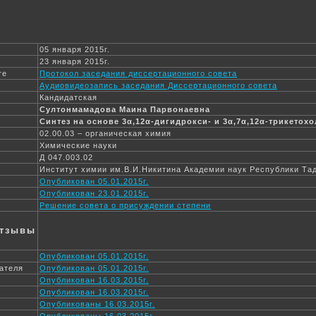
05 января 2015г.
23 января 2015г.
те
Протокол заседания диссертационного совета
Аудиовидеозапись заседания Диссертационного совета
Кандидатская
Султонмамадова Маина Парвонаевна
Синтез на основе 3α,12α-дигидрокси- и 3α,7α,12α-трикетох
02.00.03 – органическая химия
Химические науки
Д 047.003.02
Институт химии им.В.И.Никитина Академии наук Республики Та
Опубликован 05.01.2015г.
Опубликован 23.01.2015г.
Решение совета о присуждении степени
отзывы
Опубликован 05.01.2015г.
ателя
Опубликован 05.01.2015г.
Опубликован 16.03.2015г.
Опубликован 16.03.2015г.
Опубликованы 16.03.2015г.
Опубликованы 16.03.2015г.