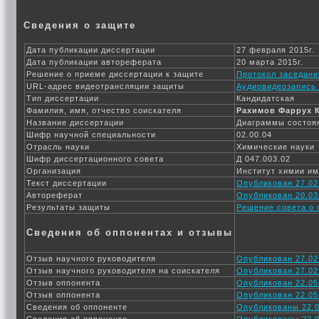
Сведения о защите
Дата публикации диссертации
27 февраля 2015г.
Дата публикации автореферата
20 марта 2015г.
Решение о приеме диссертации к защите
Протокол заседани
URL-адрес видеотрансляции защиты
Аудиовидеозапись 
Тип диссертации
Кандидатская
Фамилия, имя, отчество соискателя
Рахимов Фаррух 
Название диссертации
Диаграммы состоян
Шифр научной специальности
02.00.04
Отрасль науки
Химические науки
Шифр диссертационного совета
Д 047.003.02
Организация
Институт химии им
Текст диссертации
Опубликован 27.02
Автореферат
Опубликован 20.03
Результаты защиты
Решение совета о 
Сведения об оппонентах и отзывы
Отзыв научного руководителя
Опубликован 27.02
Отзыв научного руководителя на соискателя
Опубликован 27.02
Отзыв оппонента
Опубликован 22.05
Отзыв оппонента
Опубликован 22.05
Сведения об оппоненте
Опубликованы 22.0
Сведения об оппоненте
Опубликованы 22.0